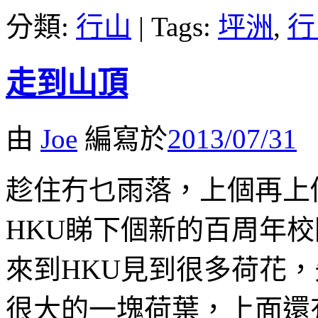
分類:
行山
|
Tags:
坪洲
,
行
走到山頂
由
Joe
編寫於
2013/07/31
趁住冇乜雨落，上個再上個
HKU睇下個新的百周年校
來到HKU見到很多荷花
很大的一塊荷葉，上面還