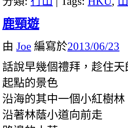
分類:
行山
|
Tags:
HKU
,
鹿頸遊
由
Joe
編寫於
2013/06/23
話說早幾個禮拜，趁住天
起點的景色
沿海的其中一個小紅樹林
沿著林蔭小道向前走