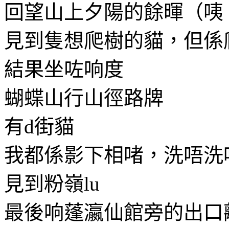
回望山上夕陽的餘暉（咦
見到隻想爬樹的貓，但係
結果坐咗响度
蝴蝶山行山徑路牌
有d街貓
我都係影下相啫，洗唔洗
見到粉嶺lu
最後响蓬瀛仙館旁的出口