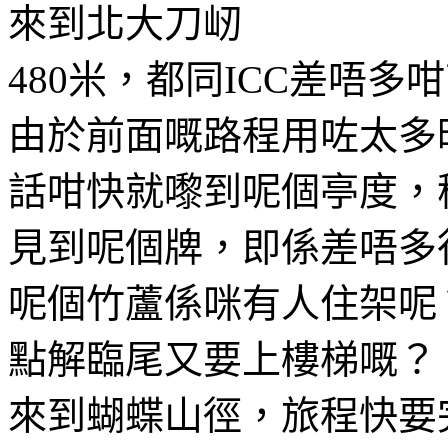
來到北大刀屻
480米，都同ICC差唔多
由於前面嘅路程用咗太多
話咁快就嚟到呢個亭度，
見到呢個牌，即係差唔多
呢個竹蘆係咪有人住架呢
點解臨尾又要上樓梯嘅？
來到蝴蝶山徑，旅程快要