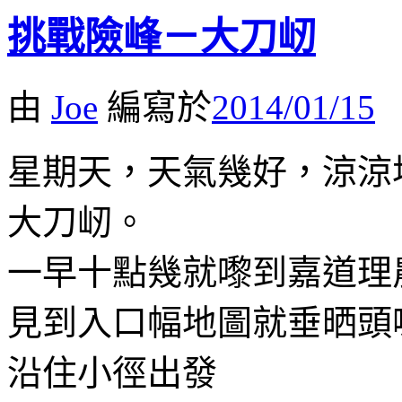
挑戰險峰－大刀屻
由
Joe
編寫於
2014/01/15
星期天，天氣幾好，涼涼
大刀屻。
一早十點幾就嚟到嘉道理
見到入口幅地圖就垂晒頭
沿住小徑出發