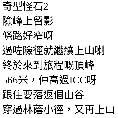
奇型怪石2
險峰上留影
條路好窄呀
過咗險徑就繼續上山喇
終於來到旅程嘅頂峰
566米，仲高過ICC呀
跟住要落返個山谷
穿過林蔭小徑，又再上山