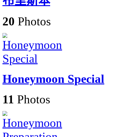
布里斯本
20
Photos
Honeymoon Special
11
Photos