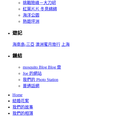
挑戰險峰－大刀屻
紅葉片片 冬意綿綿
海洋公園
熱遊坪洲
遊記
海南島-三亞
澳洲蜜月旅行
上海
鏈結
mosquito Blog Blog 齋
Joe 的網站
我們的 Photo Station
普通話網
Home
結婚花絮
我們的故事
我們的相簿