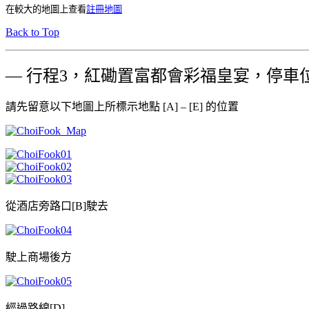
在較大的地圖上查看
註冊地圖
Back to Top
— 行程3，紅磡置富都會彩福皇宴，停車位
請先留意以下地圖上所標示地點 [A] – [E] 的位置
從酒店旁路口[B]駛去
駛上商場後方
經過路線[D]