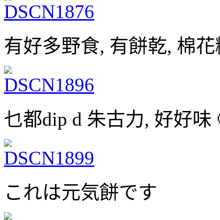
有好多野食, 有餅乾, 棉花糖
乜都dip d 朱古力, 好好味 
これは元気餅です