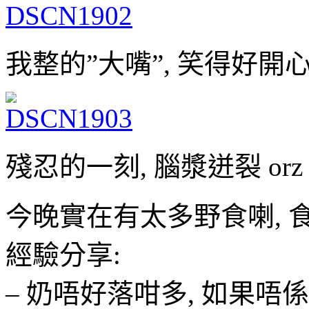
我整的”大嘴”, 笑得好開
殘忍的一刻, 腦漿迸裂 orz
今晚實在有太多野食喇, 
經驗分享:
– 奶唔好落咁多, 如果唔