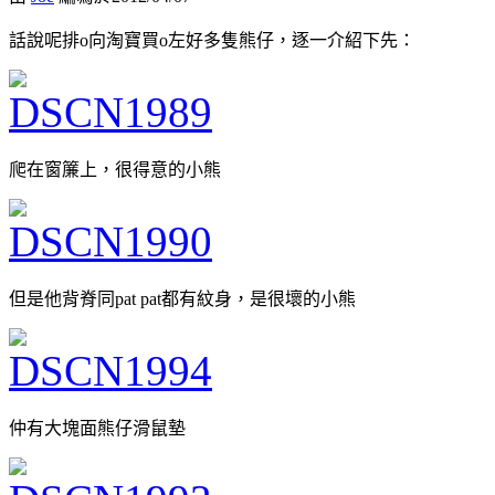
話說呢排o向淘寶買o左好多隻熊仔，逐一介紹下先：
爬在窗簾上，很得意的小熊
但是他背脊同pat pat都有紋身，是很壞的小熊
仲有大塊面熊仔滑鼠墊