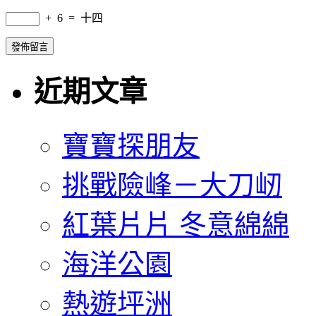
+
6
=
十四
近期文章
寶寶探朋友
挑戰險峰－大刀屻
紅葉片片 冬意綿綿
海洋公園
熱遊坪洲