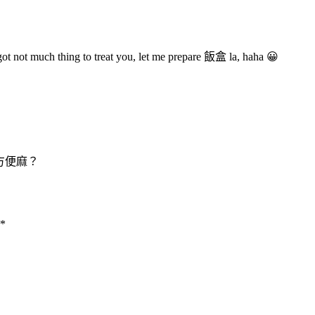
 got not much thing to treat you, let me prepare 飯盒 la, haha 😀
方便麻？
*