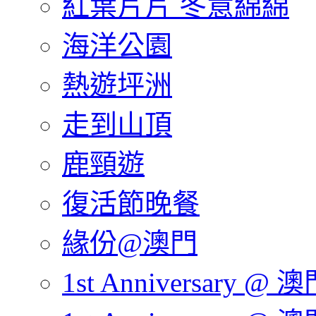
紅葉片片 冬意綿綿
海洋公園
熱遊坪洲
走到山頂
鹿頸遊
復活節晚餐
緣份@澳門
1st Anniversary @ 澳