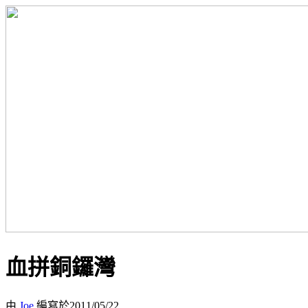
血拼銅鑼灣
由
Joe
編寫於2011/05/22