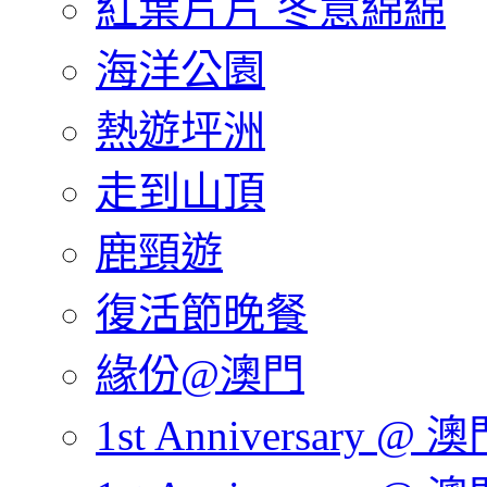
紅葉片片 冬意綿綿
海洋公園
熱遊坪洲
走到山頂
鹿頸遊
復活節晚餐
緣份@澳門
1st Anniversary @ 澳