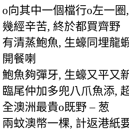
o向其中一個檔行o左一圈
幾經辛苦, 終於都買齊野
有清蒸鮑魚, 生蠔同埋龍
開餐喇
鮑魚夠彈牙, 生蠔又平又新鮮
臨尾仲加多兜八爪魚添, 
全澳洲最貴o既野 – 葱
兩蚊澳幣一棵, 計返港紙要