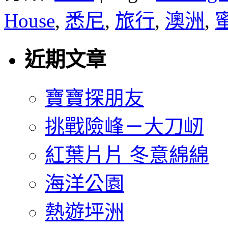
House
,
悉尼
,
旅行
,
澳洲
,
近期文章
寶寶探朋友
挑戰險峰－大刀屻
紅葉片片 冬意綿綿
海洋公園
熱遊坪洲